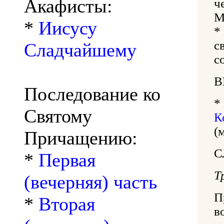
Акафисты:
ч
М
*
Иисусу
*
с
Сладчайшему
с
В
Последование ко
Святому
К
(
Причащению:
С
*
Первая
Т
(вечерняя) часть
П
*
Вторая
в