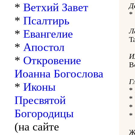
*
Ветхий Завет
Д
*
*
Псалтирь
Л
*
Евангелие
Ta
*
Апостол
И
*
Откровение
В
Иоанна Богослова
Г
*
Иконы
*
Пресвятой
*
*
Богородицы
*
(на сайте
Ж