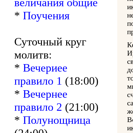
величания общие
и
*
Поучения
н
п
п
Суточный круг
К
молитв:
И
с
*
Вечериее
д
т
правило 1
(18:00)
м
*
Вечернее
с
с
правило 2
(21:00)
ж
*
Полунощница
В
и