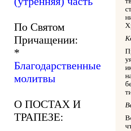
(утренняя) часть
т
с
н
По Святом
Х
Причащении:
К
*
П
у
Благодарственные
и
н
молитвы
б
т
О ПОСТАХ И
В
ТРАПЕЗЕ:
В
ч