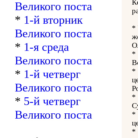
К
Великого поста
р
*
1-й вторник
*
Великого поста
ж
*
1-я среда
О
*
Великого поста
В
*
*
1-й четверг
ц
Великого поста
Р
*
*
5-й четверг
С
Великого поста
*
ц
*