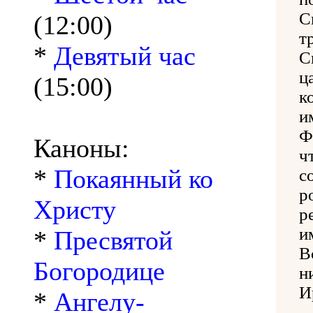
С
(12:00)
т
*
Девятый час
С
ц
(15:00)
к
и
Ф
Каноны:
ч
*
Покаянный ко
с
р
Христу
р
и
*
Пресвятой
В
Богородице
н
И
*
Ангелу-