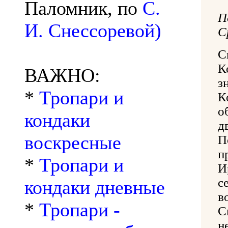
Паломник, по
С.
И. Снессоревой)
С
С
К
ВАЖНО:
з
*
Тропари и
К
о
кондаки
д
воскресные
П
п
*
Тропари и
И
с
кондаки дневные
в
*
Тропари -
С
н