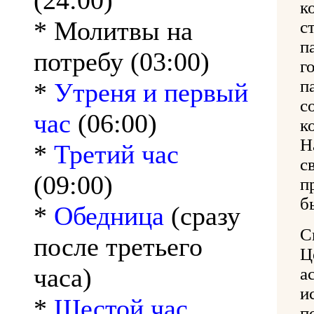
(24:00)
к
* Молитвы на
с
п
потребу (03:00)
г
п
*
Утреня и первый
с
час
(06:00)
к
Н
*
Третий час
с
(09:00)
п
б
*
Обедница
(сразу
С
после третьего
Ц
часа)
а
и
*
Шестой час
п