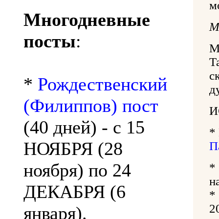
м
Многодневные
М
посты
:
М
Т
с
*
Рождественский
д
(Филиппов) пост
И
(40 дней) - с 15
*
НОЯБРЯ (28
П
ноября) по 24
н
ДЕКАБРЯ (6
*
2
января).