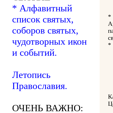
* Алфавитный
*
список святых,
А
соборов святых,
п
с
чудотворных икон
*
и событий.
Летопись
Православия.
К
Ц
ОЧЕНЬ ВАЖНО: