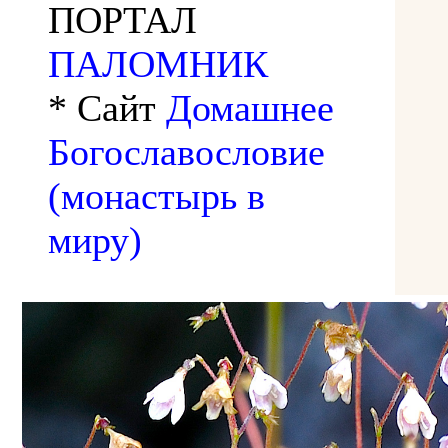
ПОРТАЛ
ПАЛОМНИК
* Сайт
Домашнее
Богославословие
(монастырь в
миру)