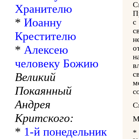
С
Хранителю
П
*
Иоанну
с
с
Крестителю
н
*
Алексею
о
н
человеку Божию
в
с
Великий
м
Покаянный
с
Андрея
С
Критского:
М
*
1-й понедельник
*