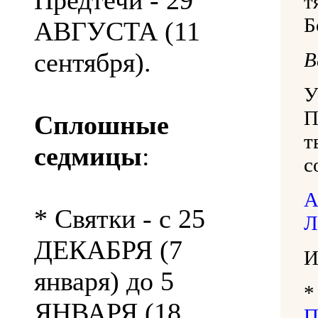
Предтечи - 29
т
Б
АВГУСТА (11
сентября).
В
У
П
Сплошные
т
седмицы
:
с
А
* Святки - с 25
Л
ДЕКАБРЯ (7
И
января) до 5
*
ЯНВАРЯ (18
П