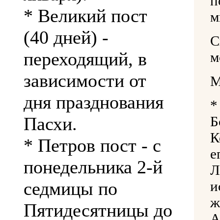
п
* Великий пост
м
(40 дней) -
С
переходящий, в
м
зависимости от
М
дня празднования
*
Пасхи.
Б
К
* Петров пост - с
понедельника 2-й
Л
седмицы по
ж
Пятидесятницы до
А