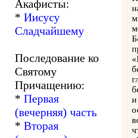
Акафисты:
*
Иисусу
м
м
Сладчайшему
Б
п
Последование ко
«
б
Святому
г
Причащению:
б
*
Первая
и
о
(вечерняя) часть
в
*
Вторая
ч