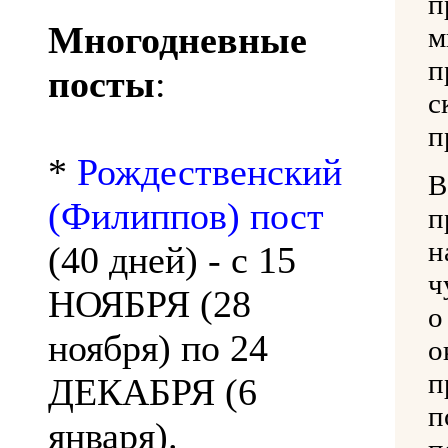
п
Многодневные
м
п
посты
:
с
п
*
Рождественский
В
(Филиппов) пост
п
н
(40 дней) - с 15
ч
НОЯБРЯ (28
о
ноября) по 24
о
п
ДЕКАБРЯ (6
п
января).