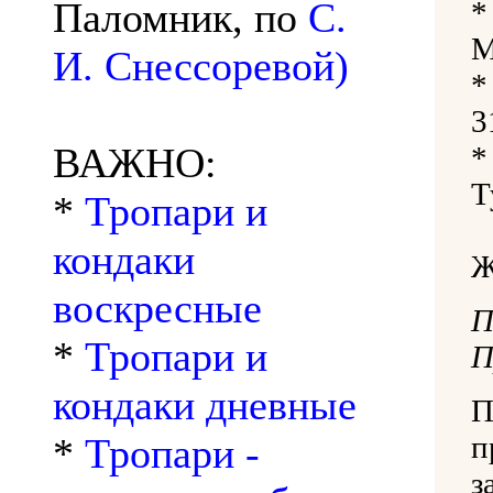
Паломник, по
С.
*
М
И. Снессоревой)
*
3
ВАЖНО:
*
Т
*
Тропари и
кондаки
воскресные
*
Тропари и
П
кондаки дневные
П
п
*
Тропари -
з