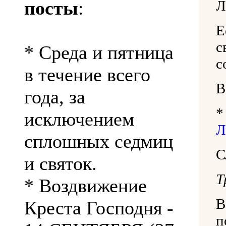
посты
:
Л
Е
с
* Среда и пятница
с
в течение всего
В
года, за
исключением
Л
сплошных седмиц
С
и святок.
Т
* Воздвижение
В
Креста Господня -
п