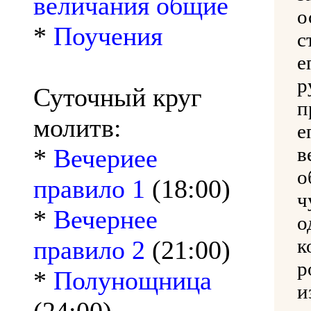
величания общие
о
*
Поучения
с
е
р
Суточный круг
п
молитв:
в
*
Вечериее
о
правило 1
(18:00)
ч
*
Вечернее
о
к
правило 2
(21:00)
р
*
Полунощница
и