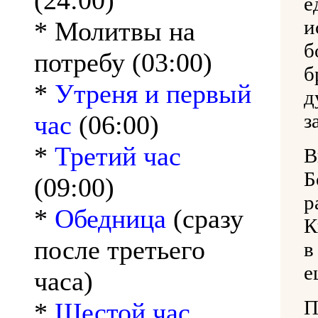
(24:00)
е
и
* Молитвы на
б
потребу (03:00)
б
*
Утреня и первый
д
з
час
(06:00)
*
Третий час
В
(09:00)
р
*
Обедница
(сразу
К
после третьего
в
е
часа)
*
Шестой час