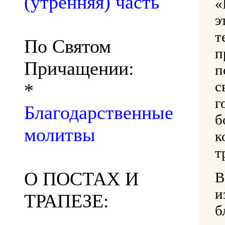
(утренняя) часть
«
э
т
По Святом
п
Причащении:
п
с
*
г
Благодарственные
б
молитвы
к
т
О ПОСТАХ И
В
и
ТРАПЕЗЕ:
б