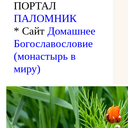
ПОРТАЛ
ПАЛОМНИК
* Сайт
Домашнее
Богославословие
(монастырь в
миру)