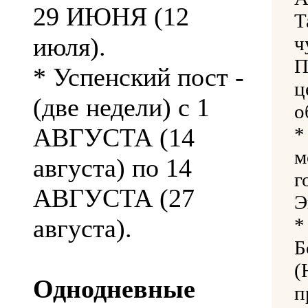
29 ИЮНЯ (12
Т
июля).
ч
П
* Успенский пост -
ц
(две недели) с 1
о
АВГУСТА (14
*
м
августа) по 14
г
АВГУСТА (27
Э
августа).
*
Б
(
Однодневные
п