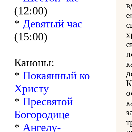
(12:00)
е
*
Девятый час
с
х
(15:00)
с
п
Каноны:
к
д
*
Покаянный ко
К
Христу
о
*
Пресвятой
к
з
Богородице
т
*
Ангелу-
о