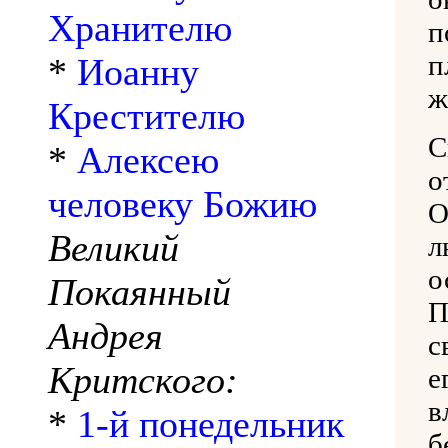
Хранителю
п
п
*
Иоанну
ж
Крестителю
С
*
Алексею
о
человеку Божию
О
Великий
л
о
Покаянный
П
Андрея
с
Критского:
е
в
*
1-й понедельник
б