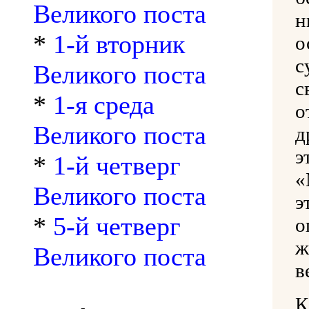
Великого поста
н
*
1-й вторник
о
с
Великого поста
с
*
1-я среда
о
Великого поста
д
э
*
1-й четверг
«
Великого поста
э
*
5-й четверг
о
ж
Великого поста
в
К