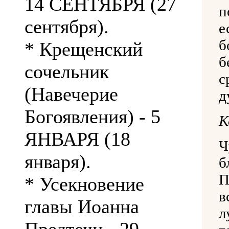
14 СЕНТЯБРЯ (27
п
сентября).
е
б
* Крещенский
б
сочельник
с
(Навечерие
д
Богоявления) - 5
К
ЯНВАРЯ (18
Ч
января).
б
П
* Усекновение
в
главы Иоанна
л