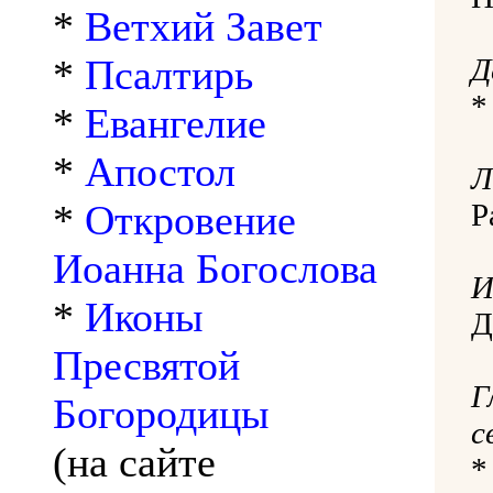
*
Ветхий Завет
*
Псалтирь
Д
*
Евангелие
*
Апостол
Л
*
Откровение
P
Иоанна Богослова
И
*
Иконы
Д
Пресвятой
Г
Богородицы
с
(на сайте
*