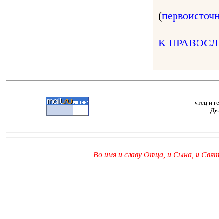
(
первоисточ
К ПРАВОС
чтец и г
Дю
Во имя и славу Отца, и Сына, и Свято