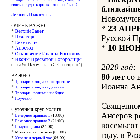
святых, чудотворных икон и событий.
ближайше
Летопись Православия.
Новомучен
ОЧЕНЬ ВАЖНО:
*
23 АПР
*
Ветхий Завет
Русской П
*
Псалтирь
*
Евангелие
*
10 ИЮ
*
Апостол
*
Откровение Иоанна Богослова
*
Иконы Пресвятой Богородицы
(на сайте Паломник, по С. Снессоревой)
2020 год:
80 лет
со 
ВАЖНО:
*
Тропари и кондаки воскресные
Иоанна Ан
*
Тропари и кондаки дневные
*
Тропари - величания общие
*
Поучения
Священно
Суточный круг молитв:
Ансеров р
*
Вечериее правило 1
(18:00)
*
Вечернее правило 2
(21:00)
восемьсот
*
Полунощница
(24:00)
*
Молитвы на потребу (03:00)
году, в Ря
*
Утреня и первый час
(06:00)