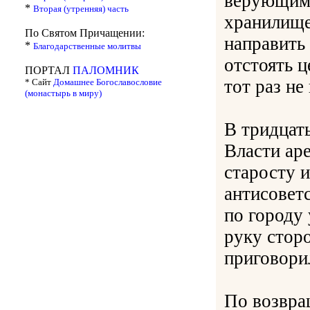
верующим 
*
Вторая (утренняя) часть
хранилище
По Святом Причащении:
направить
*
Благодарственные молитвы
отстоять ц
ПОРТАЛ
ПАЛОМНИК
тот раз не
* Сайт
Домашнее Богославословие
(монастырь в миру)
В тридцать
Власти ар
старосту 
антисоветс
по городу 
руку стор
приговорил
По возвра