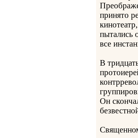
Преображе
принято р
кинотеатр
пытались 
все инстан
В тридцат
протоиере
контррево
группиров
Он скончал
безвестно
Священном