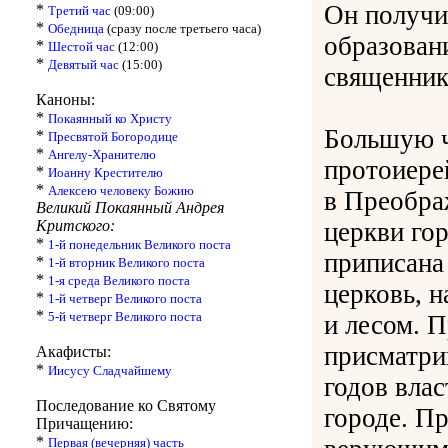
Он получи
*
Третий час
(09:00)
*
Обедница
(сразу после третьего часа)
образовани
*
Шестой час
(12:00)
*
Девятый час
(15:00)
священник
Каноны:
*
Покаянный ко Христу
Большую ч
*
Пресвятой Богородице
*
Ангелу-Хранителю
протоиере
*
Иоанну Крестителю
*
Алексею человеку Божию
в Преобра
Великий Покаянный Андрея
Критского:
церкви гор
*
1-й понедельник Великого поста
приписана
*
1-й вторник Великого поста
*
1-я среда Великого поста
церковь, 
*
1-й четверг Великого поста
*
5-й четверг Великого поста
и лесом. 
присматри
Акафисты:
*
Иисусу Сладчайшему
годов влас
Последование ко Святому
городе. П
Причащению:
*
Первая (вечерняя) часть