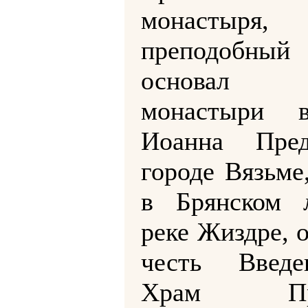
монастыря,
преподобный 
основа
монастыри 
Иоанна Пре
городе Вязьме
в Брянском л
реке Жиздре, 
честь Введ
Храм Пре