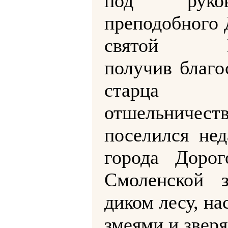
под руково
преподобного 
святой Ге
получив благо
старц
отшельничеств
поселился нед
города Дорог
Смоленской з
диком лесу, н
змеями и звер