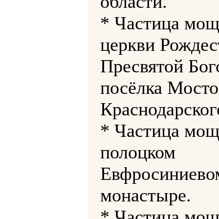
области.
* Частица мощ
церкви Рождес
Пресвятой Бо
посёлка Мосто
Краснодарског
* Частица мощ
полоцком
Евфросиниево
монастыре.
* Частица мощ