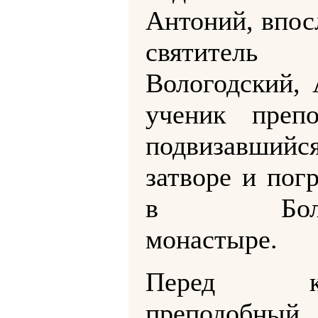
Антоний, впос
святитель
Вологодский, 
ученик препо
подвизавш
затворе и пог
в Болди
монастыре.
Перед ко
преподобный 