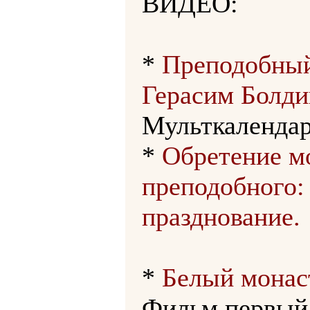
ВИДЕО:
*
Преподобны
Герасим Болди
Мульткалендар
*
Обретение 
преподобного:
празднование.
*
Белый монас
Фильм первый