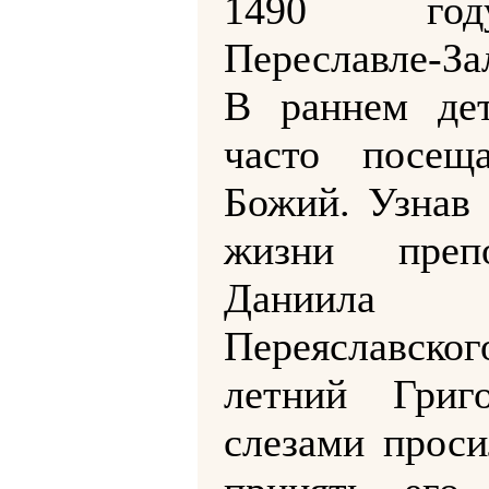
1490 г
Переславле-За
В раннем дет
часто посещ
Божий. Узнав 
жизни препо
Даниила
Переяславско
летний Григ
слезами проси