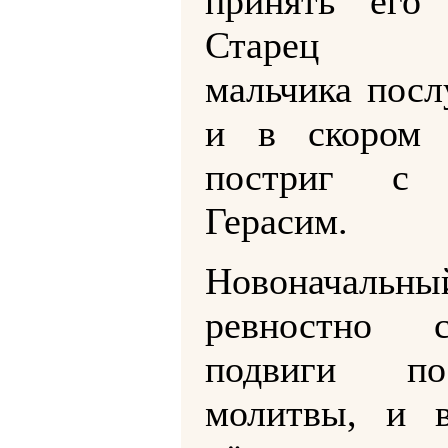
принять его 
Старец п
мальчика пос
и в скором 
постриг с 
Герасим.
Новоначальн
ревностно с
подвиги п
молитвы, и в