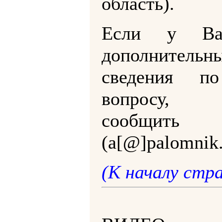
область).
Если у Ва
дополнительн
сведения п
вопросу,
сообщить
(a[@]palomnik.
(К началу стр