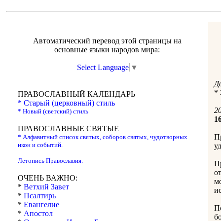
Автоматический перевод этой страницы на
основные языки народов мира:
Select Language
▼
Д
*
ПРАВОСЛАВНЫЙ КАЛЕНДАРЬ
* Старый (церковный) стиль
20
* Новый (светский) стиль
1
ПРАВОСЛАВНЫЕ СВЯТЫЕ
П
* Алфавитный список святых, соборов святых, чудотворных
икон и событий.
у
Летопись Православия.
П
о
ОЧЕНЬ ВАЖНО:
м
*
Ветхий Завет
и
*
Псалтирь
*
Евангелие
П
*
Апостол
б