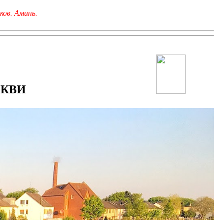
ков. Аминь.
РКВИ