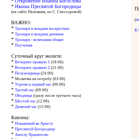
*
Откровение Иоанна Богослова
*
Иконы Пресвятой Богородицы
П
(на сайте Паломник, по С. Снессоревой)
(
п
ВАЖНО:
*
Тропари и кондаки воскресные
К
*
Тропари и кондаки дневные
*
Тропари - величания общие
*
Поучения
Суточный круг молитв:
*
Вечериее правило 1
(18:00)
*
Вечернее правило 2
(21:00)
*
Полунощница
(24:00)
*
Молитвы на потребу (03:00)
*
Утреня и первый час
(06:00)
*
Третий час
(09:00)
*
Обедница
(сразу после третьего часа)
*
Шестой час
(12:00)
*
Девятый час
(15:00)
Каноны:
*
Покаянный ко Христу
*
Пресвятой Богородице
*
Ангелу-Хранителю