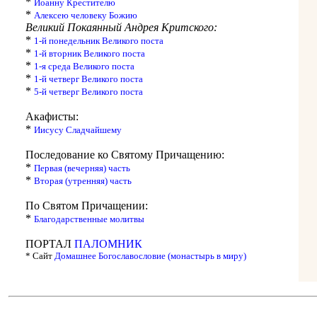
*
Иоанну Крестителю
*
Алексею человеку Божию
Великий Покаянный Андрея Критского:
*
1-й понедельник Великого поста
*
1-й вторник Великого поста
*
1-я среда Великого поста
*
1-й четверг Великого поста
*
5-й четверг Великого поста
Акафисты:
*
Иисусу Сладчайшему
Последование ко Святому Причащению:
*
Первая (вечерняя) часть
*
Вторая (утренняя) часть
По Святом Причащении:
*
Благодарственные молитвы
ПОРТАЛ
ПАЛОМНИК
* Сайт
Домашнее Богославословие (монастырь в миру)