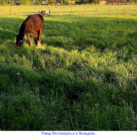
Улица Вестштрассе в Хильдене.