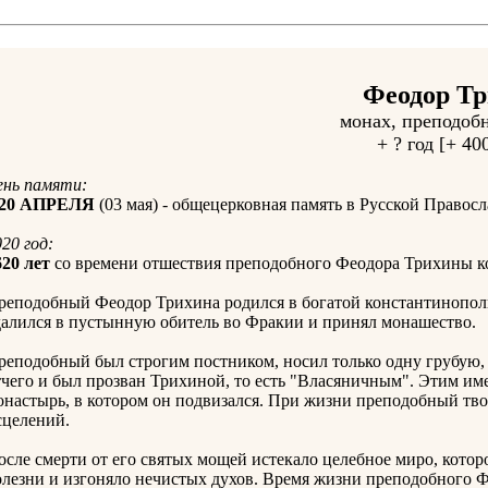
Феодор Т
монах, преподоб
+ ? год [+ 40
ень памяти:
20 АПРЕЛЯ
(03 мая) - общецерковная память в Русской Правос
20 год:
620 лет
со времени отшествия преподобного Феодора Трихины ко
реподобный Феодор Трихина родился в богатой константинополь
далился в пустынную обитель во Фракии и принял монашество.
реподобный был строгим постником, носил только одну грубую,
тчего и был прозван Трихиной, то есть "Власяничным". Этим им
онастырь, в котором он подвизался. При жизни преподобный тво
сцелений.
осле смерти от его святых мощей истекало целебное миро, котор
олезни и изгоняло нечистых духов. Время жизни преподобного Ф