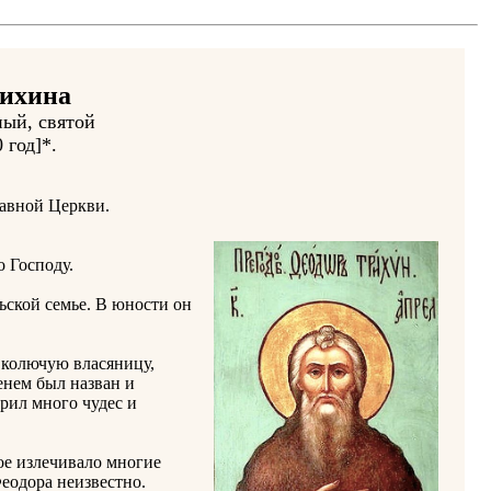
рихина
ный, святой
0 год]*.
лавной Церкви.
 Господу.
ской семье. В юности он
 колючую власяницу,
енем был назван и
рил много чудес и
ое излечивало многие
еодора неизвестно.