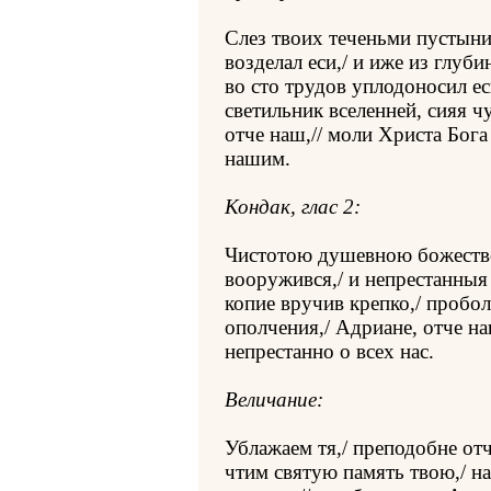
Слез твоих теченьми пустыни
возделал еси,/ и иже из глу
во сто трудов уплодоносил ес
светильник вселенней, сияя ч
отче наш,// моли Христа Бог
нашим.
Кондак, глас 2:
Чистотою душевною божеств
вооружився,/ и непрестанныя
копие вручив крепко,/ пробол
ополчения,/ Адриане, отче на
непрестанно о всех нас.
Величание:
Ублажаем тя,/ преподобне отч
чтим святую память твою,/ н