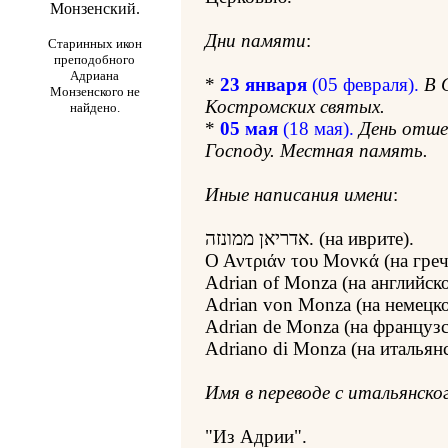
Дни памяти
:
Cтаринных икон
преподобного
Адриана
*
23 января
(05 февраля).
В 
Монзенского не
Костромских святых.
найдено.
*
05 мая
(18 мая).
День отше
Господу. Местная память.
Иные написания имени
:
אדריאן ממונזה. (на иврите).
Ο Αντριάν του Μονκά (на греч
Adrian of Monza (на английск
Adrian von Monza (на немецк
Adrian de Monza (на французс
Adriano di Monza (на итальян
Имя в переводе с итальянско
"Из Адрии".