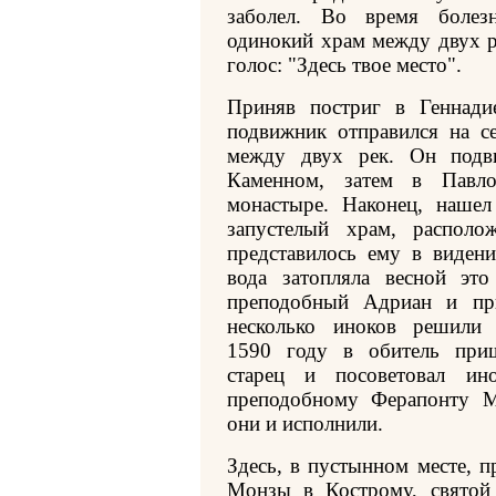
заболел. Во время болез
одинокий храм между двух 
голос: "Здесь твое место".
Приняв постриг в Геннади
подвижник отправился на с
между двух рек. Он подви
Каменном, затем в Павл
монастыре. Наконец, нашел
запустелый храм, располо
представилось ему в виден
вода затопляла весной это
преподобный Адриан и п
несколько иноков решили 
1590 году в обитель приш
старец и посоветовал ин
преподобному Ферапонту М
они и исполнили.
Здесь, в пустынном месте, п
Монзы в Кострому, святой