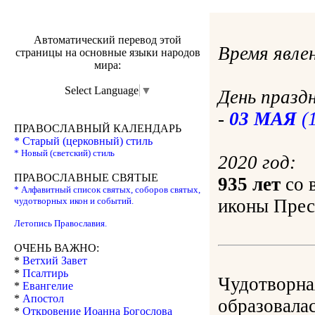
Автоматический перевод этой
Время явле
страницы на основные языки народов
мира:
Select Language
▼
День празд
-
03 МАЯ
(1
ПРАВОСЛАВНЫЙ КАЛЕНДАРЬ
* Старый (церковный) стиль
* Новый (светский) стиль
2020 год:
ПРАВОСЛАВНЫЕ СВЯТЫЕ
935 лет
со 
* Алфавитный список святых, соборов святых,
чудотворных икон и событий.
иконы Прес
Летопись Православия.
ОЧЕНЬ ВАЖНО:
*
Ветхий Завет
*
Псалтирь
Чудотворна
*
Евангелие
*
Апостол
образовала
*
Откровение Иоанна Богослова