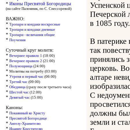
Успенской 
*
Иконы Пресвятой Богородицы
(на сайте Паломник, по С. Снессоревой)
Печерской л
ВАЖНО:
в 1085 году.
*
Тропари и кондаки воскресные
*
Тропари и кондаки дневные
*
Тропари - величания общие
В патерике 
*
Поучения
так повест
Суточный круг молитв:
*
Вечериее правило 1
(18:00)
принялись з
*
Вечернее правило 2
(21:00)
*
Полунощница
(24:00)
церковь. Во
*
Молитвы на потребу (03:00)
алтаре нев
*
Утреня и первый час
(06:00)
*
Третий час
(09:00)
изобразилас
*
Обедница
(сразу после третьего часа)
*
Шестой час
(12:00)
С недоумен
*
Девятый час
(15:00)
просветился
Каноны:
должны был
*
Покаянный ко Христу
*
Пресвятой Богородице
земли и ста
*
Ангелу-Хранителю
*
Иоанну Крестителю