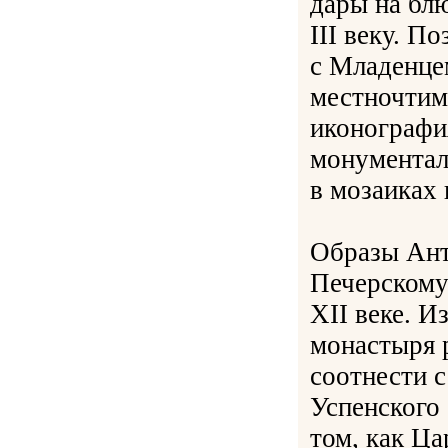
дары на блю
III веку. П
с Младенцем
местночтим
иконографи
монументал
в мозаиках 
Образы Ант
Печерскому
XII веке. 
монастыря 
соотнести с
Успенского 
том, как Ц