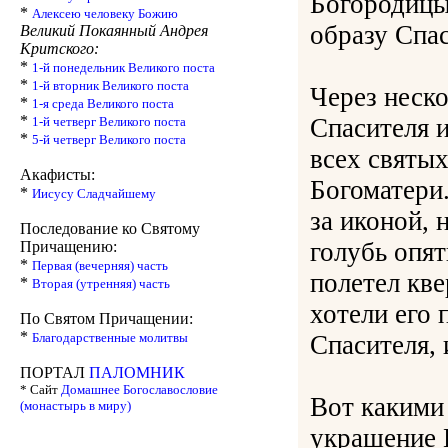
Богородицы 
*
Алексею человеку Божию
образу Спас
Великий Покаянный Андрея
Критского:
*
1-й понедельник Великого поста
*
1-й вторник Великого поста
Через неско
*
1-я среда Великого поста
*
Спасителя и
1-й четверг Великого поста
*
5-й четверг Великого поста
всех святых
Акафисты:
Богоматери.
*
Иисусу Сладчайшему
за иконой, 
Последование ко Святому
голубь опят
Причащению:
*
Первая (вечерняя) часть
полетел кве
*
Вторая (утренняя) часть
хотели его 
По Святом Причащении:
*
Благодарственные молитвы
Спасителя, 
ПОРТАЛ
ПАЛОМНИК
* Сайт
Домашнее Богославословие
Вот какими
(монастырь в миру)
украшение 