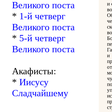
Великого поста
и
во
*
1-й четверг
О
ч
Великого поста
с
в
*
5-й четверг
Б
п
Великого поста
Г
и
п
о
Акафисты:
м
ч
*
Иисусу
п
у
Сладчайшему
и
п
с