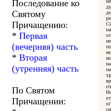
Последование ко
н
д
Святому
д
ре
Причащению:
С
н
*
Первая
о
н
(вечерняя) часть
п
м
*
Вторая
м
н
(утренняя) часть
н
х
в
сп
По Святом
Н
о
Причащении:
о
с