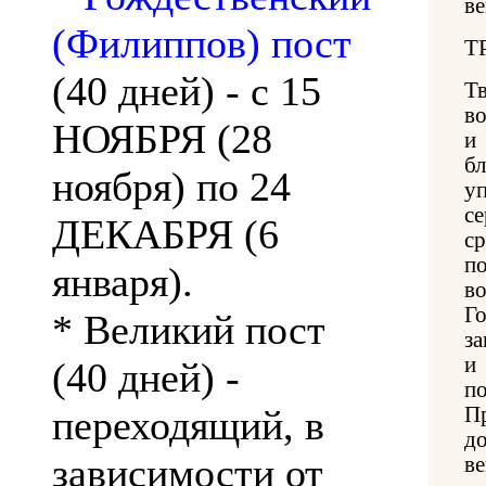
ве
(Филиппов) пост
Т
(40 дней) - с 15
Т
в
НОЯБРЯ (28
и
б
ноября) по 24
у
с
ДЕКАБРЯ (6
с
п
января).
в
Г
* Великий пост
за
и
(40 дней) -
п
переходящий, в
П
д
зависимости от
ве