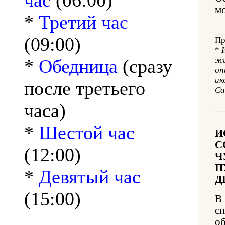
час
(06:00)
м
*
Третий час
_
(09:00)
Пр
*
жи
*
Обедница
(сразу
оп
ик
после третьего
Са
часа)
*
Шестой час
И
С
(12:00)
Ч
П
*
Девятый час
Д
(15:00)
В
с
о