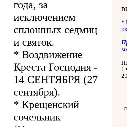
года, за
В
исключением
*
сплошных седмиц
и
и святок.
П
м
* Воздвижение
Пе
Креста Господня -
1
20
14 СЕНТЯБРЯ (27
сентября).
* Крещенский
с
сочельник