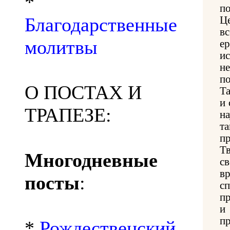
*
по
Благодарственные
Ц
в
молитвы
е
и
н
по
О ПОСТАХ И
Т
и 
ТРАПЕЗЕ:
на
т
п
Т
Многодневные
с
вр
посты
:
с
п
и
п
*
Рождественский