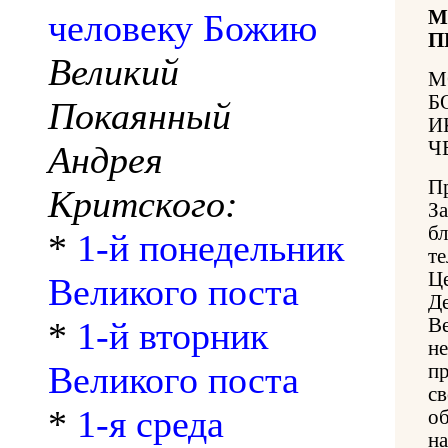
М
человеку Божию
П
Великий
М
Б
Покаянный
И
Ч
Андрея
П
Критского:
З
б
*
1-й понедельник
т
Ц
Великого поста
Д
В
*
1-й вторник
н
Великого поста
п
с
*
1-я среда
о
н