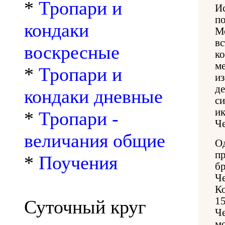
*
Тропари и
И
п
кондаки
М
в
воскресные
к
м
*
Тропари и
и
д
кондаки дневные
с
и
*
Тропари -
Че
величания общие
О
п
*
Поучения
б
Ч
К
1
Суточный круг
Ч
м