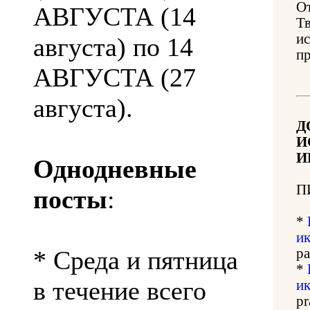
О
АВГУСТА (14
Т
и
августа) по 14
п
АВГУСТА (27
августа).
Д
И
И
Однодневные
П
посты
:
*
и
* Среда и пятница
pa
*
в течение всего
и
pr