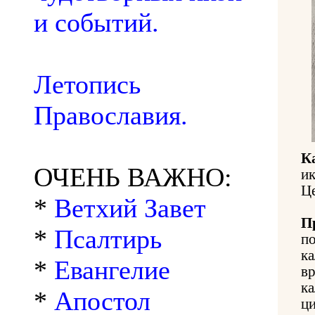
и событий.
Летопись
Православия.
К
ОЧЕНЬ ВАЖНО:
и
Ц
*
Ветхий Завет
П
*
Псалтирь
п
ка
*
Евангелие
в
к
*
Апостол
ци