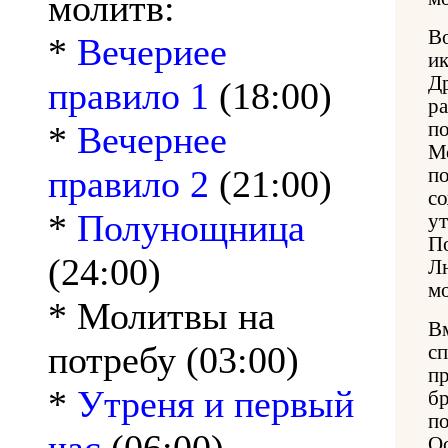
молитв:
В
*
Вечериее
и
Д
правило 1
(18:00)
р
п
*
Вечернее
М
правило 2
(21:00)
п
с
*
Полунощница
у
П
(24:00)
Л
мо
* Молитвы на
В
потребу (03:00)
с
п
*
Утреня и первый
б
п
О