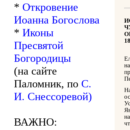
*
Откровение
Иоанна Богослова
И
Ч
*
Иконы
О
1
Пресвятой
Богородицы
Е
н
(на сайте
п
Пе
Паломник, по
С.
Н
И. Снессоревой)
о
У
Я
н
ВАЖНО:
чт