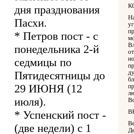
К
дня празднования
Н
Пасхи.
у
п
* Петров пост - с
м
В
понедельника 2-й
от
н
седмицы по
п
Пятидесятницы до
д
б
29 ИЮНЯ (12
п
л
июля).
Вс
В
* Успенский пост -
В
(две недели) с 1
Д