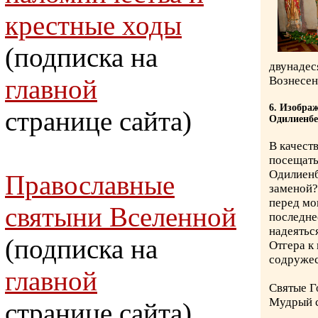
крестные ходы
(подписка на
двунадес
главной
Вознесен
6. Изобра
странице сайта)
Одилиенбе
В качест
посещать
Одилиенб
Православные
заменой?
перед мо
святыни Вселенной
последне
надеятьс
(подписка на
Отгера к 
содружес
главной
Святые Г
Мудрый с
странице сайта)