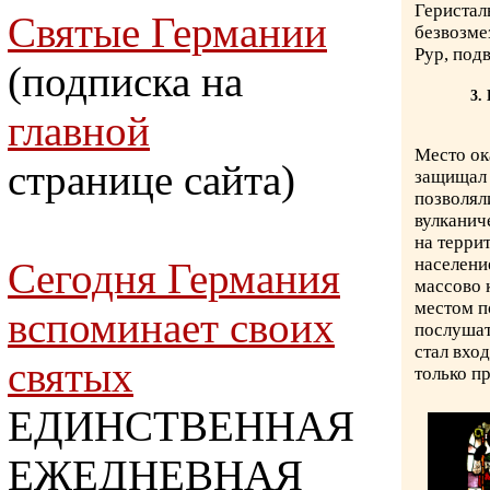
Геристаль
Святые Германии
безвозме
Рур, под
(подписка на
3.
главной
Место ок
странице сайта)
защищал 
позволял
вулканич
на терри
населени
Сегодня Германия
массово 
местом по
вспоминает своих
послушат
стал вхо
святых
только п
ЕДИНСТВЕННАЯ
ЕЖЕДНЕВНАЯ