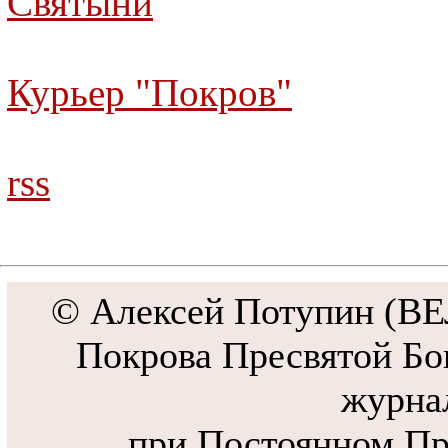
Святыни
Курьер "Покров"
rss
© Алексей Потупин (
Покрова Пресвятой Бо
журна
при Постоянном Пр