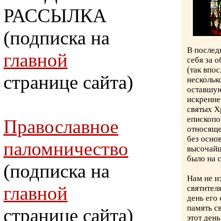
РАССЫЛКА
(подписка на
В послед
главной
себя за 
(так впо
странице сайта)
нескольк
оставшую
искренне
святых Х
епископо
Православное
относяще
без осно
паломничество
высочайш
было на 
(подписка на
Нам не и
главной
святител
день его 
память с
странице сайта)
этот день.