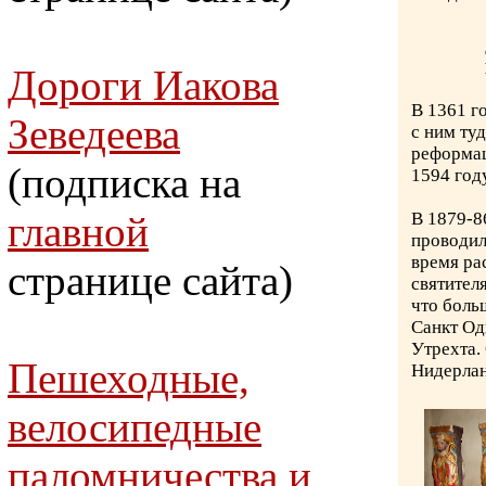
Дороги Иакова
В 1361 г
Зеведеева
с ним ту
реформац
(подписка на
1594 году
главной
В 1879-8
проводил
время ра
странице сайта)
святител
что боль
Санкт Од
Утрехта.
Пешеходные,
Нидерлан
велосипедные
паломничества и