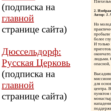
Плехельма
(подписка на
2. Изобра
главной
Автор: J. A
Но молод
странице сайта)
практиче
пробыли 
более гл
И только
Дюссельдорф:
приготов
окончате
людьми. 
Русская Церковь
опасной,
(подписка на
Высадивш
миссионе
главной
для осно
центра. 
странице сайта)
пунктом 
монастыр
нападени
поддержк