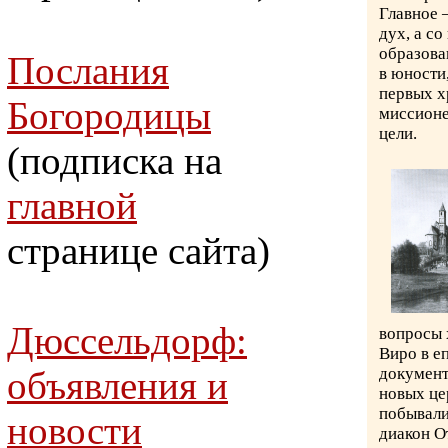
Главное 
дух, а с
образова
Послания
в юности
первых х
Богородицы
миссионе
цели.
(подписка на
главной
странице сайта)
Дюссельдорф:
вопросы 
Виро в е
объявления и
документ
новых це
побывали
новости
диакон О