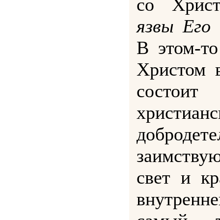
со Хри
язвы Его 
В этом-то
Христом 
состоит 
христианс
добродете
заимствую
свет и кр
внутренн