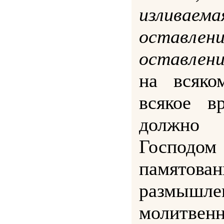
излив
остав
оставлени
на всяко
всякое в
должно 
Господом
памят
размышл
молит