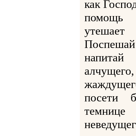
как Госпо
помощь 
утешает
Поспешай
напитай
алчуще
жаждущего
посети 
темнице 
неведуще