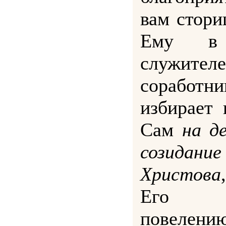
вам стори
Ему в
служ
соработн
избирает
Сам
на д
созид
Христова
Его бо
повел