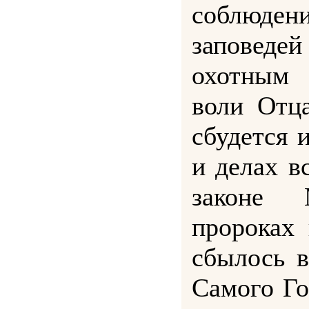
соблюд
заповеде
охотным
воли Отца
сбудется 
и делах в
законе 
пророках 
сбылось в
Самого Го