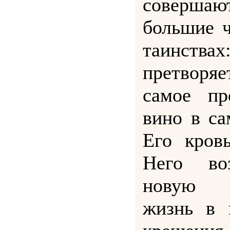
совершаю
большие ч
таинства
претворяе
самое пр
вино в с
Его кров
Него во
новую 
жизнь в 