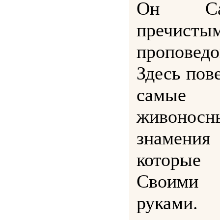
Он Са
пречис
проповед
Здесь пов
самые с
живон
знамени
которые
Своими
рукам