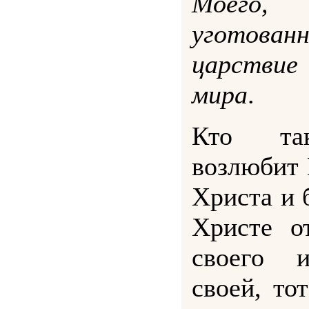
Моего,
уготов
царствие
мира
.
Кто та
возлюбит 
Христа и 
Христе о
своего 
своей, то