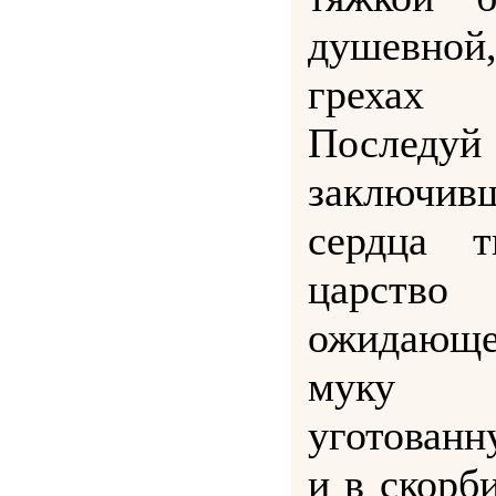
душевной
грехах ч
Последуй
заключив
сердца т
царст
ожидающе
муку б
уготован
и в скорби