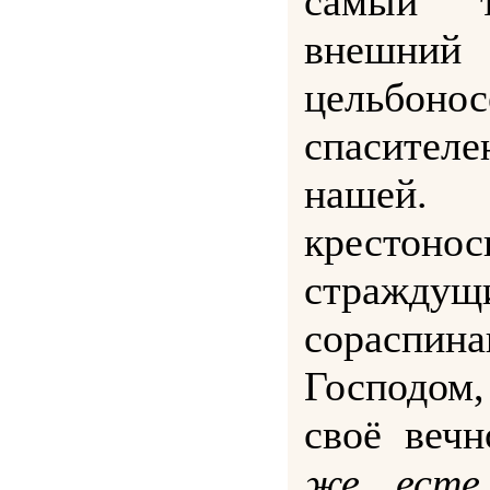
самый т
внешни
цельб
спасите
нашей
крестонос
страждущ
сорасп
Господом
своё веч
же есте