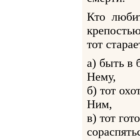
Кто люби
крепость
тот старае
а) быть в 
Нему,
б) тот охо
Ним,
в) тот гот
сораспять