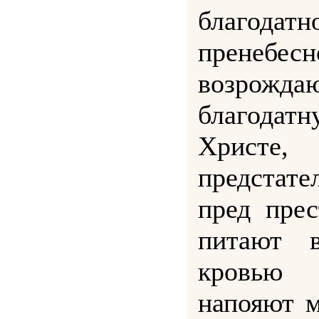
благодатн
пренебе
возрожда
благодат
Христе
предстате
пред пре
питают 
кровью
напояют м