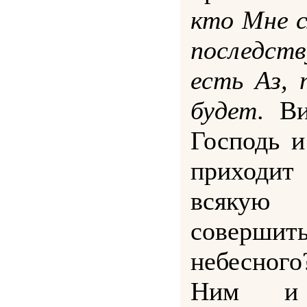
кто Мне 
последст
есть Аз, 
будет
. В
Господь и
приходи
всяку
соверши
небесног
Ним и 