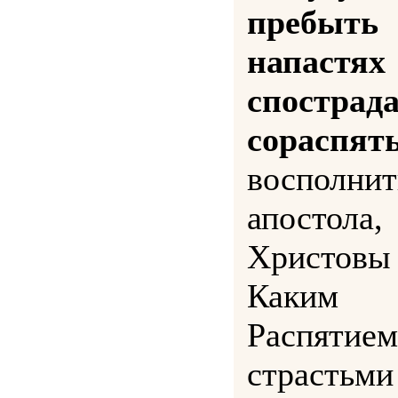
пребыт
напастя
спостр
сорасп
восполни
апостол
Христовы 
Каким
Распятием
страстьми