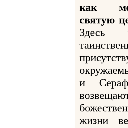
как мо
святую ц
Здесь 
таинствен
присутст
окружаем
и Сераф
возвещ
божестве
жизни ве