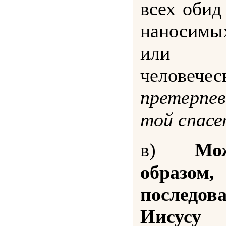
всех обид
наносимы
или 
человечес
претерпев
той спасе
в)
Мо
образом
последо
Иисусу