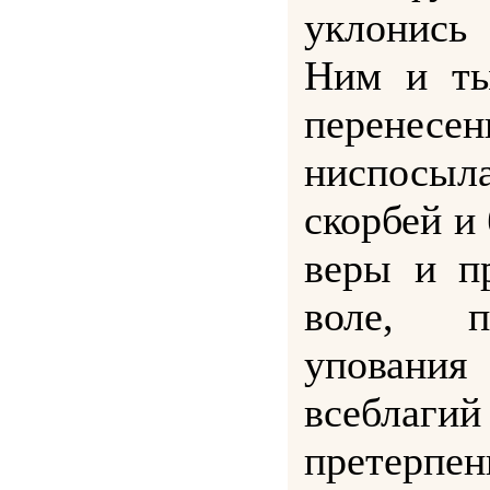
уклонись 
Ним и ты
перенесен
ниспосыл
скорбей и 
веры и п
воле, п
упован
всеблаг
претерпе