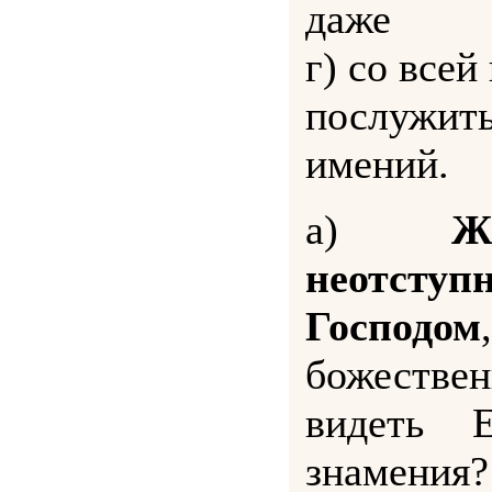
даже
г) со все
послужить
имений.
а)
Ж
неотступ
Господом
божестве
видеть 
знамен