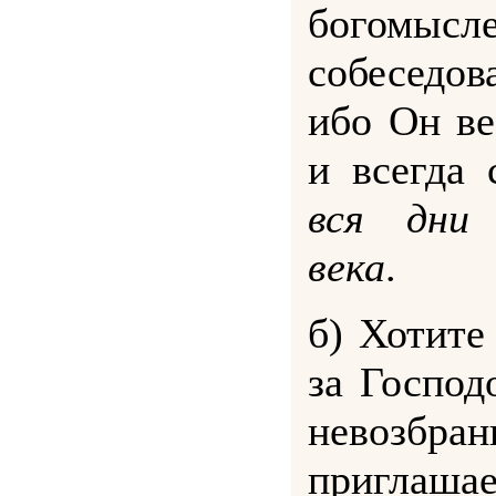
богомысл
собеседо
ибо Он ве
и всегда
вся дни 
века
.
б) Хотите
за Господ
невозб
приглаша