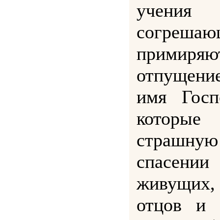
учения 
согреш
примир
отпущение
имя Госп
которы
страшн
спасени
живущих,
отцов и 