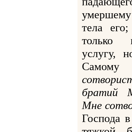
падающе
умершему
тела его
только 
услугу, 
Самому
сотворис
братий М
Мне сотв
Господа в
тяжкой б