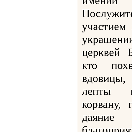
имени
Послужи
участием 
украше
церквей 
кто похв
вдовицы,
лепты 
корвану,
даяние
благоприя