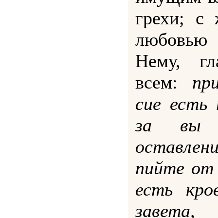
грехи; с
любовью
Нему, гл
всем:
пр
сие есть
за вы 
оставле
пийте от 
есть кро
завета