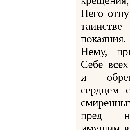
крещения
Него отпу
таинст
покаяния
Нему, пр
Себе все
и обре
сердцем 
смиренн
пред н
имущим вл