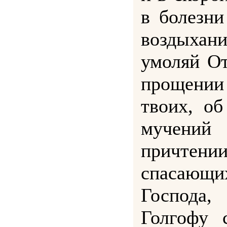
в болезни
воздыхани
умоляй От
прощени
твоих, об
мучени
причте
спасающ
Господа,
Голгофу 