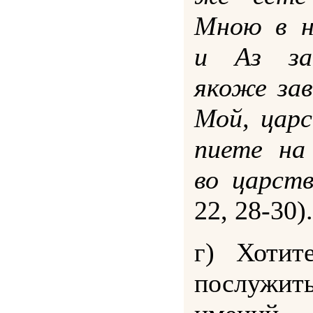
Мною в н
и Аз за
якоже за
Мой, царс
пиете на
во царст
22, 28-30).
г) Хотит
послужит