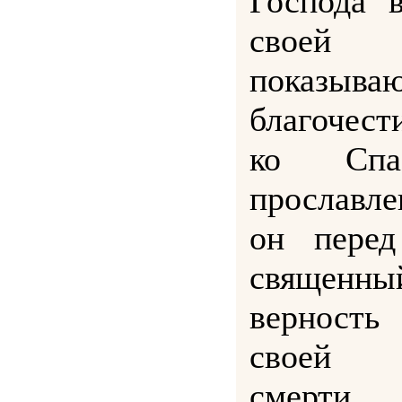
Господа 
своей 
показ
благочест
ко Спа
прославл
он перед
священны
верност
своей м
смерти.