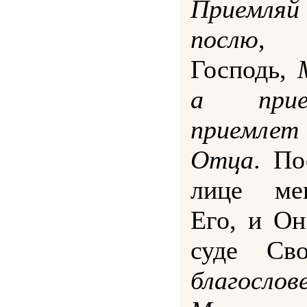
Приемл
послю
, 
Господь,
а прие
приемлет
Отца
. П
лице ме
Его, и Он
суде Св
благосл