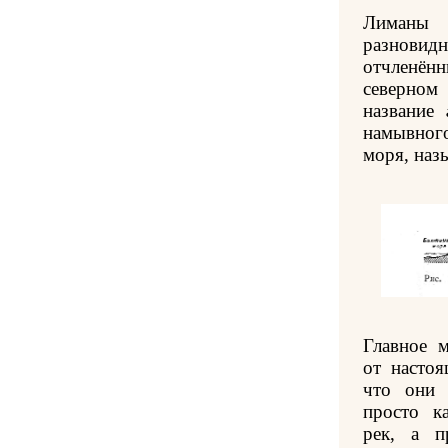
Лиманы 
разновид
отчленён
северно
название
намывног
моря, наз
Главное 
от настоя
что они 
просто к
рек, а п