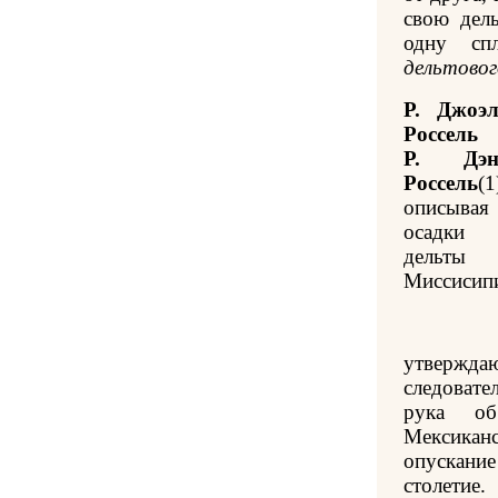
свою дель
одну сп
дельтовог
Р. Джоэ
Россель
Р. Дэн
Россель
(1
описывая
осадки
дельты
Миссисип
утверждаю
следовате
рука о
Мексика
опускани
столетие