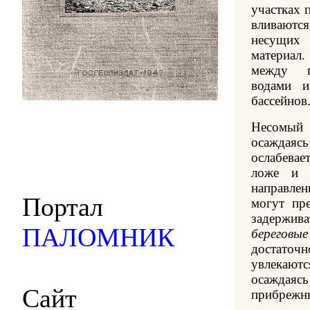
участках 
вливают
несущих
материал.
между п
водами и
бассейнов
Несомый 
осаждаясь
ослабева
ложе и 
направлен
Портал
могут пр
задержива
ПАЛОМНИК
береговы
достаточ
увлекают
осаждаясь
Сайт
прибрежны