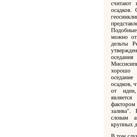
считают 
осадков.
геосинкли
представ
Подобные
можно от
дельты Р
утвержд
оседани
Миссиси
хорошо с
оседание
осадков, 
от идеи,
являетс
факторо
залива".
словам 
крупных д
В том случ