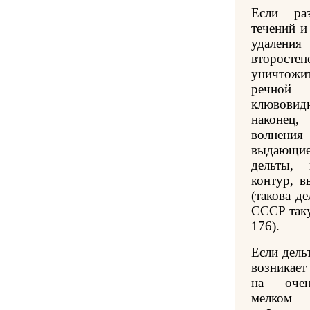
Если ра
течений и
удалени
второсте
уничтожи
речной 
клювовид
наконец,
волнен
выдающи
дельты, 
контур, 
(такова д
СССР таку
176).
Если дель
возникает
на очен
мелком