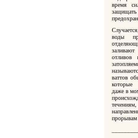
время си
защищат
предохран
Случается
воды пр
отделяю
заливают
отливов 
затопля
называю
ваттов об
которые 
даже в мо
происхо
течениям,
направле
прорывам 
________