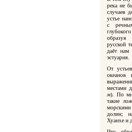
река не б
случаев д
устье нан
с речны
глубоког
образуя
русской 
даёт нам
эстуария.
От устье
океанов 
выраженн
местами д
м
). По м
такие ло
морскими
долин; н
Хуанхе и д
Что обра