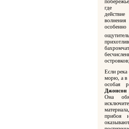
побережье
где
действие
волнения
особенно
ощутите
прихотли
бахромча
бесчисл
островков;
Если река
морю, а в
особая р
Джонсон
Она обя
исключит
материала
прибоя 
оказываю
постепенн