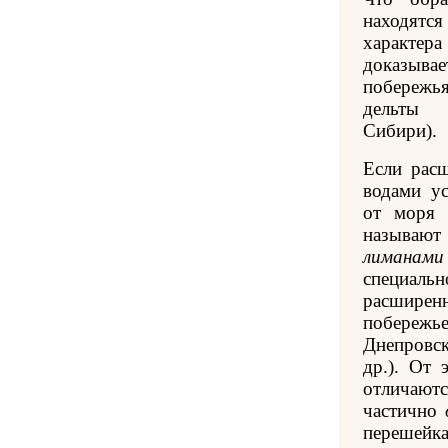
находят
характер
доказывае
побережья
дельты 
Сибири).
Если рас
водами ус
от моря 
называют 
лиманами
специаль
расшире
побереж
Днепровск
др.). От 
отличают
частично
перешейка