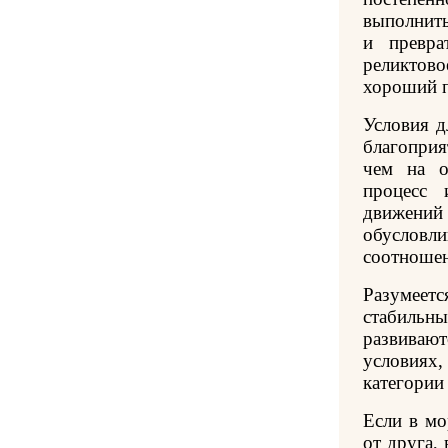
выполнить
и превра
реликтов
хороший п
Условия д
благоприя
чем на о
процесс 
движен
обуслов
соотношен
Разумеетс
стабильн
развиваю
условиях
категори
Если в мо
от друга,