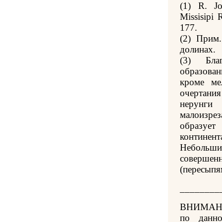
(1) R. J
Missisipi 
177.
(2) Прим
долинах.
(3) Бла
образован
кроме ме
очертани
нерунги
малоизре
образуе
континент
Небольш
совершенн
(пересыпя
________
ВНИМАНИ
по данн