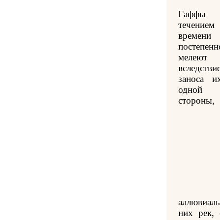
Гаффы
течением
времени
постепенн
мелеют
вследстви
заноса и
одной
стороны,
аллювиал
них рек,