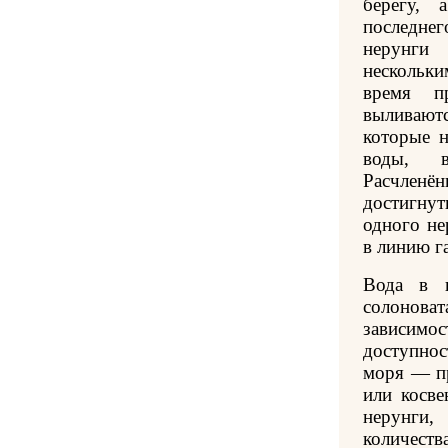
берегу,
последнег
нерунг
нескольки
время п
выливают
которые н
воды, 
Расчлен
достигну
одного не
в линию г
Вода в г
солоноват
зависим
доступнос
моря — пр
или косве
нерунги
количеств