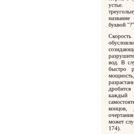
устье.
треугол
названи
буквой "?"
Скорост
обуслов
созид
разрушит
вод. В сл
быстро р
мощност
разраста
дробится
каждый
самостоят
концов, 
очертания
может слу
174).