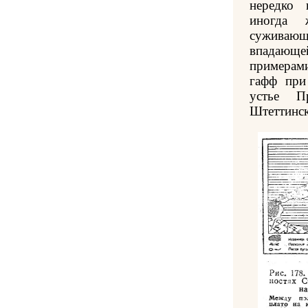
нередко 
иногда 
суживающ
впадающ
примерам
гафф при
устье П
Штеттинск