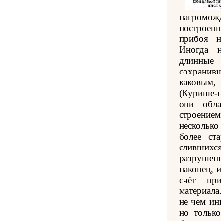
нагромо
построе
прибоя н
Иногда н
длинны
сохрани
каковым,
(Курише-н
они обл
строением
несколько
более ст
сливши
разрушен
наконец, 
счёт при
материала
не чем ин
но тольк