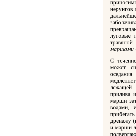
приноси
нерунгов 
дальней
забола
превращ
луговые 
травяной
маршами
С течени
может сн
оседания
медленно
лежащей
прилива и
марши за
водами, 
прибегать
дренажу (
и марши л
подверга