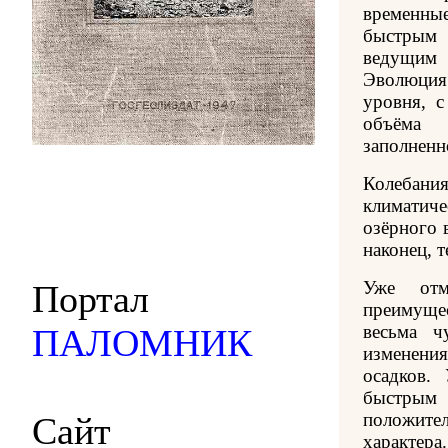
временные
быстрым 
ведущим
Эволюция
уровня, с
объёма 
заполненно
Колебани
климатиче
озёрного 
наконец, 
Уже отм
Портал
преимущ
весьма ч
ПАЛОМНИК
изменени
осадков.
быстрым
положит
Сайт
характера.