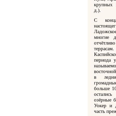
крупных 
д.).
С конца
настоящег
Ладожское
многие д
отчётлив
террас
Каспийск
периода 
называе
восточно
в ледни
громадны
больше 1
остались
озёрные б
Уокер и 
часть пре