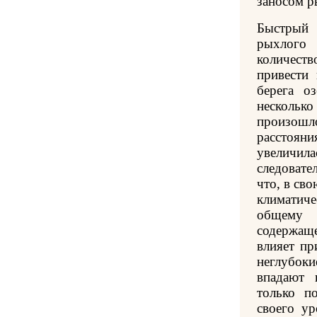
заносом р
Быстрый
рыхлого
количеств
привести
берега о
несколь
произошло
расстоя
увеличила
следовате
что, в св
климатич
общему с
содержащ
влияет пр
неглубок
впадают 
только п
своего ур