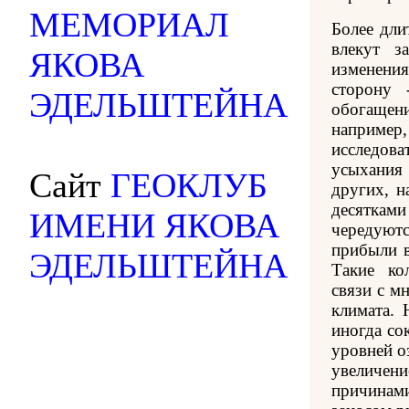
МЕМОРИАЛ
Более дли
влекут з
ЯКОВА
изменени
сторону 
ЭДЕЛЬШТЕЙНА
обогащен
например,
исследов
усыхания
Сайт
ГЕОКЛУБ
других, н
десятками
ИМЕНИ ЯКОВА
чередую
прибыли в
ЭДЕЛЬШТЕЙНА
Такие ко
связи с м
климата. 
иногда со
уровней о
увеличе
причинам