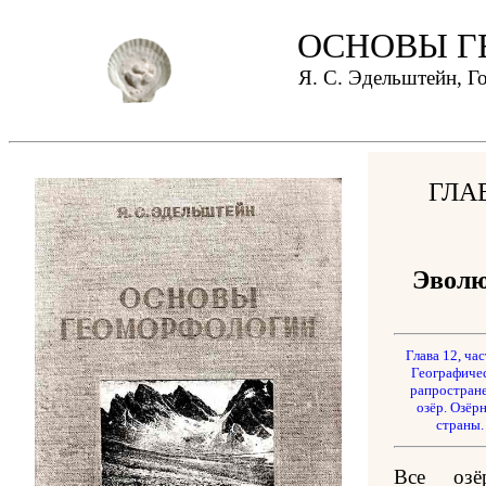
ОСНОВЫ Г
Я. С. Эдельштейн, Г
ГЛА
Эволю
Глава 12, час
Географиче
рапростран
озёр. Озёр
страны.
Все озё