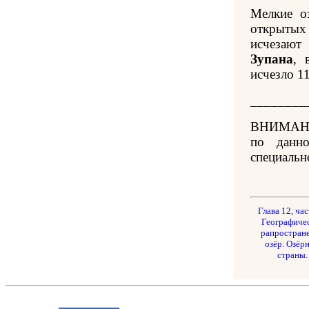
Мелкие о
открытых
исчезают
Зупана
, 
исчезло 11
________
ВНИМАНИ
по данн
специальн
Глава 12, час
Географиче
рапростран
озёр. Озёр
страны.