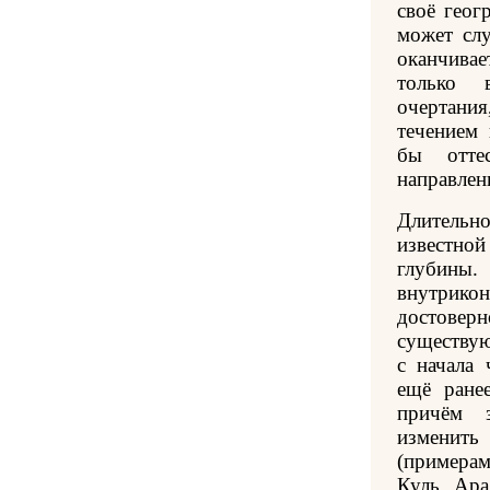
своё геог
может сл
оканчива
только 
очертан
течением 
бы отте
направлени
Длитель
известной
глубин
внутрик
достовер
существую
с начала 
ещё ране
причём 
изменит
(примерам
Куль, Ара