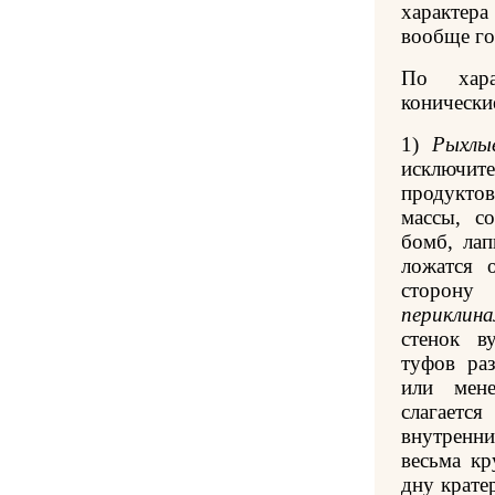
характер
вообще го
По хара
конически
1)
Рыхлы
исключит
продукто
массы, с
бомб, лап
ложатся 
сторону
периклина
стенок в
туфов ра
или мене
слагает
внутренни
весьма к
дну кратер