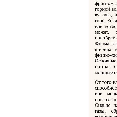
фронтом и
горной во
вулкана, 
горе. Есл
или котло
может, 
приобрет
Форма лав
ширина в
физико-
Основные
потоки, 
мощные по
От того и
способно
или мень
поверхно
Сильно н
газы, об
волнисты