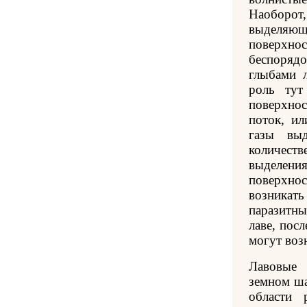
Наоборот,
выделяющ
поверх
беспоряд
глыбами 
роль тут
поверхнос
поток, ил
газы вы
количест
выделе
поверхно
возникат
паразитны
лаве, посл
могут возн
Лавовые 
земном ша
области 