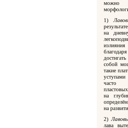
можно
морфологи
1)
Лаво
результат
на дневн
легкоподв
излияни
благодар
достигат
собой мо
такие пла
уступами
часто с
пластовых
на глуби
определён
на развити
2)
Лавов
лава выт