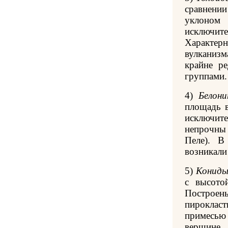
сравнени
уклоном
исключит
Характер
вулканизм
крайне р
группами.
4)
Белон
площадь в
исключите
непрочны
Пеле). В
возникали
5)
Конид
с высото
Постро
пироклас
примесью
вершине 