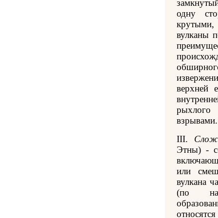
замкнуты
одну сто
крутыми, 
вулканы п
преимуще
происхож
обширно
изверже
верхней е
внутренне
рыхлого
взрывами.
III.
Слож
Этны) - 
включающ
или смеш
вулкана ч
(по наи
образова
относятся