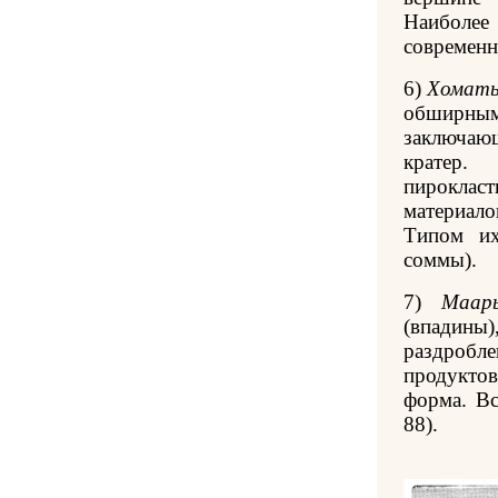
Наиболе
современн
6)
Хомат
обширн
заключа
кратер.
пирокласт
материало
Типом их
соммы).
7)
Маар
(впадины
раздро
продукто
форма. Вс
88).