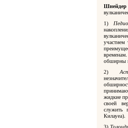
Шнейдер
вулканиче
1)
Педи
накоплен
вулканич
участием 
преимуще
временам
обширны 
2)
Ас
незначит
обширно
принимаю
жидкие пр
своей ве
служить 
Килауеа).
3)
Толоид