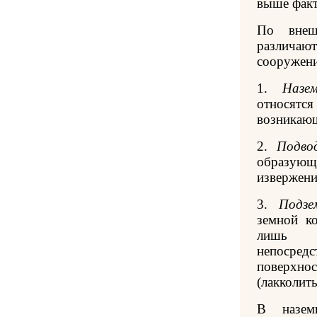
выше факт
По внеш
различаю
сооружен
1.
Назе
относятс
возникающ
2.
Подво
образующ
извержени
3.
Подзе
земной к
лишь 
непосредс
поверхнос
(лакколиты
В наземн