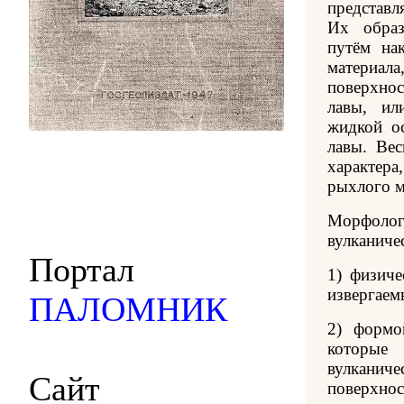
представ
Их образ
путём на
материа
поверхно
лавы, ил
жидкой о
лавы. Ве
характера
рыхлого м
Морфол
вулканиче
Портал
1) физич
извергаем
ПАЛОМНИК
2) формо
которы
вулкани
Сайт
поверхнос