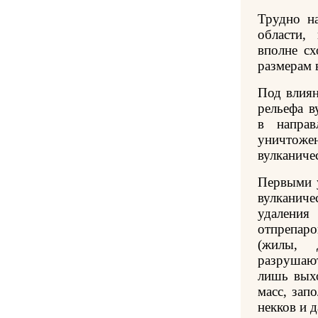
Трудно на
области,
вполне с
размерам 
Под влиян
рельефа в
в направ
уничто
вулканиче
Первыми 
вулканиче
удале
отпрепаро
(жилы, 
разрушаю
лишь выхо
масс, зап
некков и д