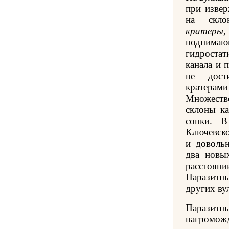
при извер
на скл
кратеры
,
поднимающ
гидроста
канала и 
не дост
кратер
Множеств
склоны ка
сопки. В
Ключевско
и доволь
два новы
расстояни
Паразитн
других ву
Паразит
нагроможд