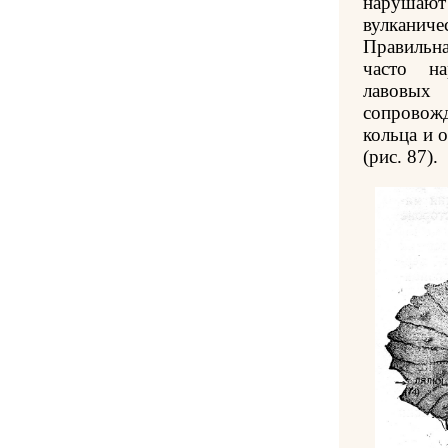
нарушаю
вулканич
Правильн
часто н
лавовых
сопрово
кольца и 
(рис. 87).