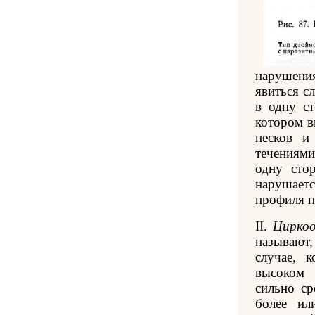
нарушен
явиться с
в одну с
котором в
песков и
течениям
одну сто
нарушает
профиля п
II.
Циркоо
называют
случае, 
высоком 
сильно ср
более ил