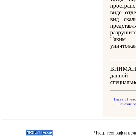
пространс
виде отд
вид скал
представ
разрушит
Таким 
уничтожаю
________
ВНИМАНИЕ
данной
специальн
Глава 11, час
Генезис го
Чтец, географ и ве