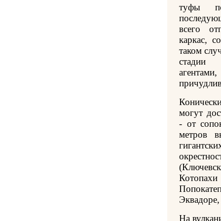
туфы п
последую
всего от
каркас, с
таком слу
стадии 
агентами,
причудлив
Коническ
могут дос
- от сопо
метров в
гигантс
окрестно
(Ключевс
Котопа
Попокат
Эквадоре,
На вулкан