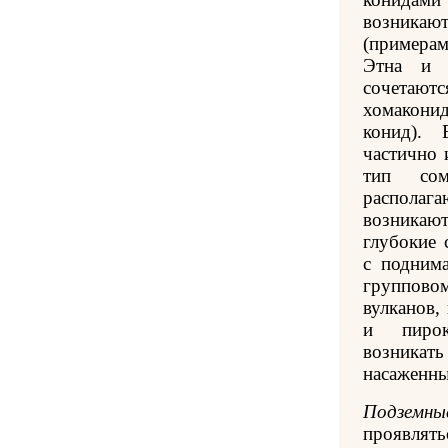
возника
(примера
Этна и 
сочетаю
хомакони
конид). 
частично 
тип со
распола
возникаю
глубокие 
с подним
группов
вулканов
и пирок
возникать
насаженны
Подземны
проявлят