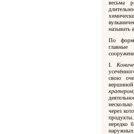
весьма р
длитель
химически
вулканич
называть
По форм
главные
сооружени
I.
Кониче
усечённог
свою оче
вершиной
кратером
деятельн
несколько
через кот
продукты
нередко б
наружны