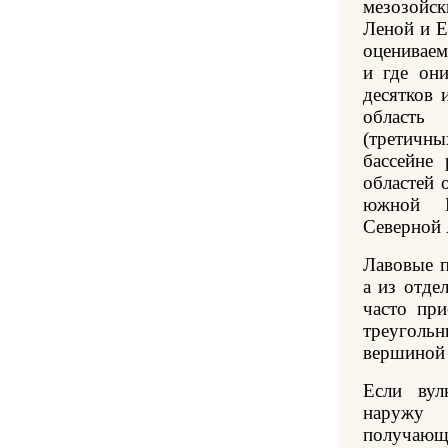
мезозойс
Леной и Е
оценивае
и где он
десятков 
область
(третич
бассейне
областей 
южной И
Северной 
Лавовые п
а из отдел
часто пр
треугол
вершиной 
Если вул
наружу
получающ