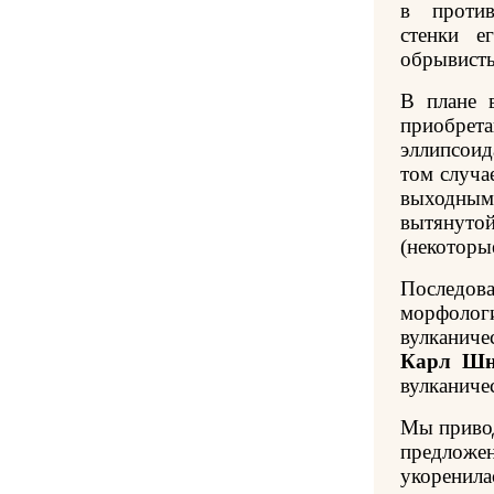
в против
стенки е
обрывисты
В плане 
приобрет
эллипсои
том случа
выходны
вытянуто
(некоторы
Послед
морфол
вулканич
Карл Шн
вулканиче
Мы привод
предложе
укоренилас