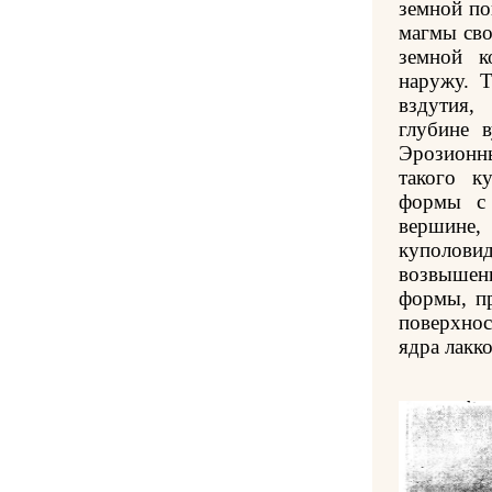
земной по
магмы св
земной к
наружу. 
вздутия
глубине в
Эрозионн
такого к
формы с 
вершине,
куполов
возвышен
формы, п
поверхно
ядра лакко