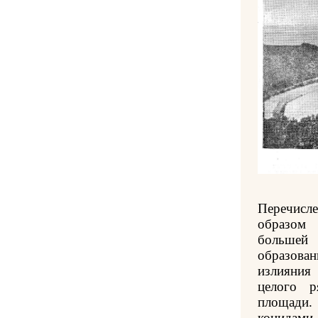
Перечисл
образом 
большей 
образова
излияния
целого р
площади
конидам