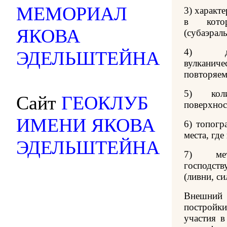
МЕМОРИАЛ
3) характ
в котор
ЯКОВА
(субаэрал
4) дли
ЭДЕЛЬШТЕЙНА
вулкани
повторяем
5) коли
Сайт
ГЕОКЛУБ
поверхнос
ИМЕНИ ЯКОВА
6) топогр
места, гд
ЭДЕЛЬШТЕЙНА
7) мете
господст
(ливни, си
Внешний 
постройки
участия в