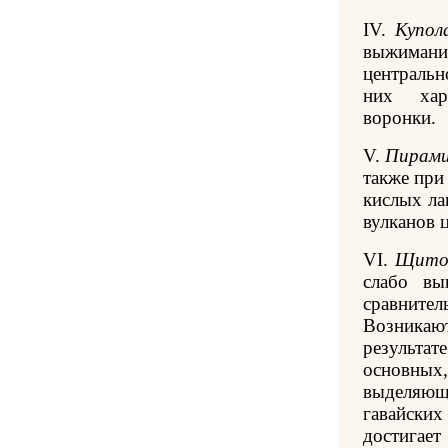
IV.
Купол
выжима
центральн
них хара
воронки.
V.
Пирами
также при
кислых ла
вулканов 
VI.
Щитов
слабо вы
сравните
Возника
результат
основны
выделяю
гавайских
достигает