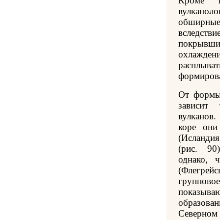
Кроме т
вулканол
обширны
вследст
покрывш
охлажден
расплыват
формирова
От формы
зависит
вулканов
коре они
(Исланди
(рис. 90
однако, 
(Флегрей
группо
показыва
образова
Северном 