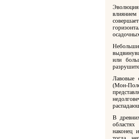
Эволюция
влиянием
соверша
горизон
осадочных
Небольш
выдвинувш
или боль
разрушите
Лавовые 
(Мон-Пол
предст
недолг
распадающ
В древни
областях
наконец 
тогда не