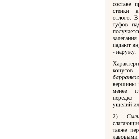
составе п
стенки к
отлого. В
туфов па
получает
залегания
падают вн
- наружу.
Характер
конусов
барранко
вершины в
менее г
нередко
ущелий ил
2)
Сме
слагающи
также пе
лавовыми