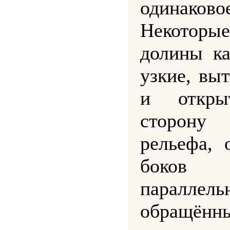
одинаков
Некоторые
долины ка
узкие, вы
и откр
сторону
рельефа, 
боков
паралл
обращён