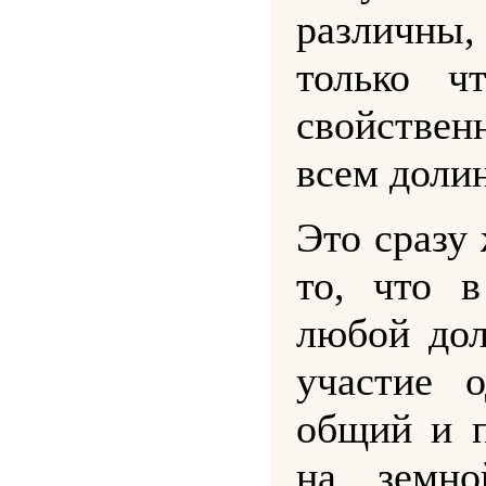
различны,
только ч
свойстве
всем доли
Это сразу 
то, что 
любой до
участие 
общий и 
на земно