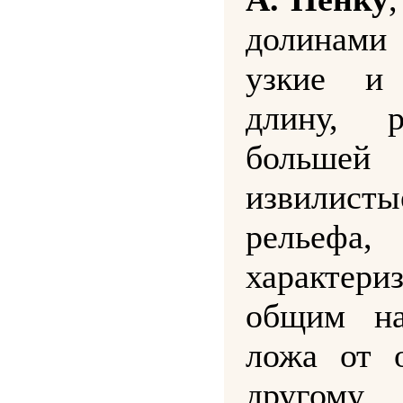
долинами
узкие и
длину, р
больше
извилист
рельефа,
характери
общим на
ложа от 
другому