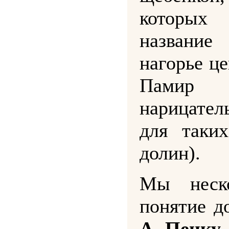
которы
названи
нагорье ц
Памир 
нарицате
для таки
долин).
Мы неско
понятие д
А. Пенку