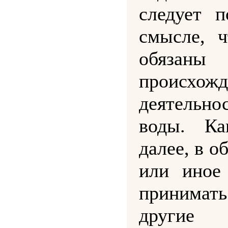
следует 
смысле, 
обяза
происхож
деятельн
воды. К
далее, в о
или иное
принимат
другие