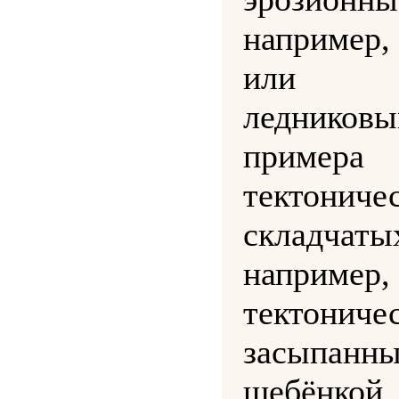
например,
или акк
ледников
примера
тектонич
складчатых
например
тектонич
засыпанны
щебёнко