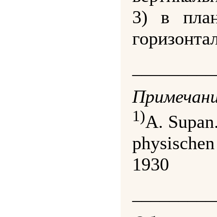
3) в пла
горизонтал
_________
Примечани
1)
A. Supan
physischen
1930
_________