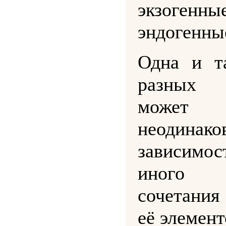
экзоге
эндогенны
Одна и т
разных 
може
неодинак
зависимос
иного 
сочетани
её элемент