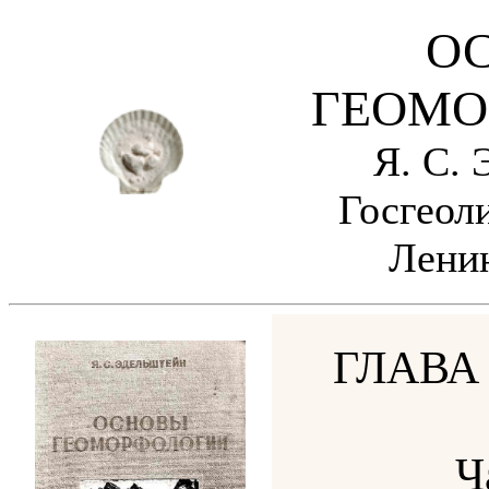
О
ГЕОМО
Я. С. 
Госгеоли
Ленин
ГЛАВА
Ч