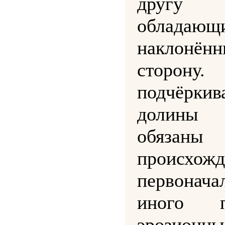
другу 
облада
наклонён
сторон
подчёрк
долины
обяза
происхож
первонач
иного п
эрозио